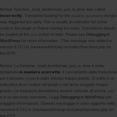
Notice
: Function _load_textdomain_just_in_time was called
incorrectly
. Translation loading for the
domain
disable-gutenberg
was triggered too early. This is usually an indicator for some
code in the plugin or theme running too early. Translations should
be loaded at the
action or later. Please see
Debugging in
init
WordPress
for more information. (This message was added in
version 6.7.0.) in
/var/www/html/wp-includes/functions.php
on
line
6170
Notice
: La funzione _load_textdomain_just_in_time è stata
richiamata
in maniera scorretta
. Il caricamento della traduzione
per il dominio
è stato attivato troppo presto. Di solito è un
reload
indicatore di un codice nel plugin o nel tema eseguito troppo
presto. Le traduzioni dovrebbero essere caricate all'azione
init
o in un secondo momento. Leggi
Debugging in WordPress
per
maggiori informazioni. (Questo messaggio è stato aggiunto nella
versione 6.7.0.) in
/var/www/html/wp-includes/functions.php
on
line
6170