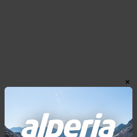
Clos
this
modu